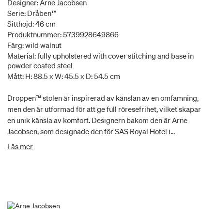
Designer: Arne Jacobsen
Serie: Dråben™
Sitthöjd: 46 cm
Produktnummer: 5739928649866
Färg: wild walnut
Material: fully upholstered with cover stitching and base in
powder coated steel
Mått: H: 88.5 x W: 45.5 x D: 54.5 cm
Droppen™ stolen är inspirerad av känslan av en omfamning,
men den är utformad för att ge full röresefrihet, vilket skapar
en unik känsla av komfort. Designern bakom den är Arne
Jacobsen, som designade den för SAS Royal Hotel i
Köpenhamn.
Läs mer