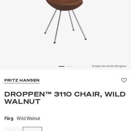
Endast hos Illums Bolighus
FRITZ HANSEN
Fa
DROPPEN™ 3110 CHAIR, WILD
WALNUT
Färg
Wild Walnut