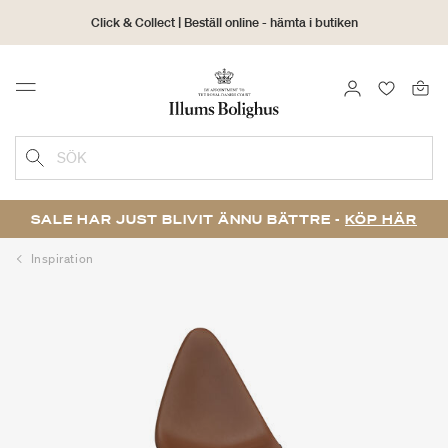
Click & Collect | Beställ online - hämta i butiken
30 dagars returrätt
LOGGA IN
FAVORIT
Menu
SÖK
SALE HAR JUST BLIVIT ÄNNU BÄTTRE -
KÖP HÄR
Inspiration