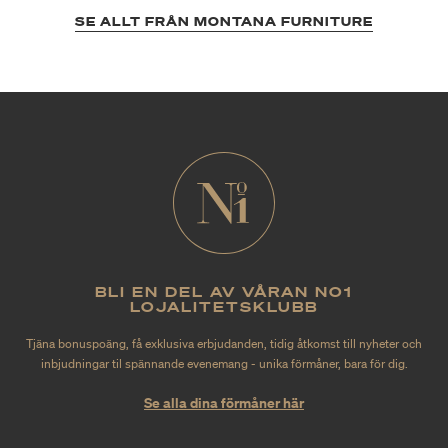
SE ALLT FRÅN MONTANA FURNITURE
BLI EN DEL AV VÅRAN NO1
LOJALITETSKLUBB
Tjäna bonuspoäng, få exklusiva erbjudanden, tidig åtkomst till nyheter och
inbjudningar til spännande evenemang - unika förmåner, bara för dig.
Se alla dina förmåner här