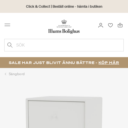
Click & Collect | Beställ online - hämta i butiken
30 dagars returrätt
LOGGA IN
FAVORIT
Menu
SÖK
SALE HAR JUST BLIVIT ÄNNU BÄTTRE -
KÖP HÄR
Sängbord