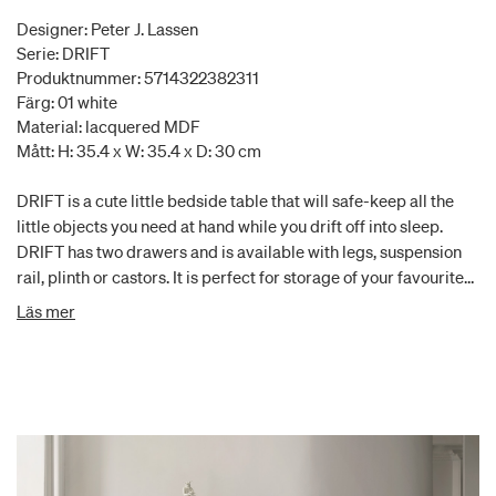
Designer: Peter J. Lassen
Serie: DRIFT
Produktnummer: 5714322382311
Färg: 01 white
Material: lacquered MDF
Mått: H: 35.4 x W: 35.4 x D: 30 cm
DRIFT is a cute little bedside table that will safe-keep all the
little objects you need at hand while you drift off into sleep.
DRIFT has two drawers and is available with legs, suspension
rail, plinth or castors. It is perfect for storage of your favourite
book, your phone or a cup of coffee. Suspension rail is included.
Läs mer