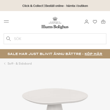
Click & Collect | Beställ online - hämta i butiken
30 dagars returrätt
LOGGA IN
FAVORIT
Menu
SÖK
SALE HAR JUST BLIVIT ÄNNU BÄTTRE -
KÖP HÄR
Soff- & Sidobord