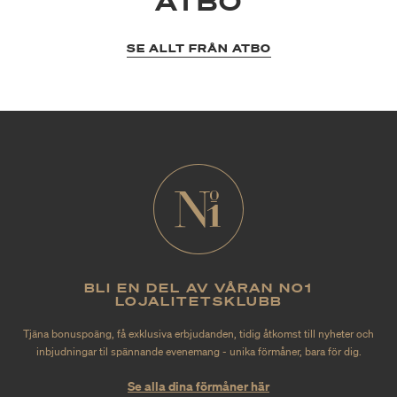
ATBO
SE ALLT FRÅN ATBO
BLI EN DEL AV VÅRAN NO1
LOJALITETSKLUBB
Tjäna bonuspoäng, få exklusiva erbjudanden, tidig åtkomst till nyheter och
inbjudningar til spännande evenemang - unika förmåner, bara för dig.
Se alla dina förmåner här