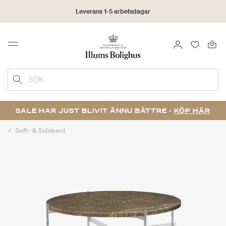
Leverans 1-5 arbetsdagar
Click & Collect | Beställ online - hämta i butiken
LOGGA IN
FAVORIT
Menu
30 dagars returrätt
SÖK
SALE HAR JUST BLIVIT ÄNNU BÄTTRE -
KÖP HÄR
Soff- & Sidobord