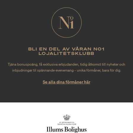
BLI EN DEL AV VÅRAN NO1
LOJALITETSKLUBB
Tjäna bonuspoäng, få exklusiva erbjudanden, tidig åtkomst till nyheter och
inbjudningar til spännande evenemang - unika förmåner, bara för dig.
Se alla dina förmåner här