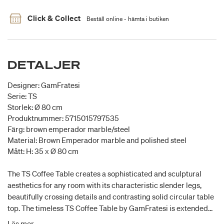
Click & Collect
Beställ online - hämta i butiken
DETALJER
Designer: GamFratesi
Serie: TS
Storlek: Ø 80 cm
Produktnummer: 5715015797535
Färg: brown emperador marble/steel
Material: Brown Emperador marble and polished steel
Mått: H: 35 x Ø 80 cm
The TS Coffee Table creates a sophisticated and sculptural
aesthetics for any room with its characteristic slender legs,
beautifully crossing details and contrasting solid circular table
top. The timeless TS Coffee Table by GamFratesi is extended
from the classic TS Dining Table, made for the renowned
Läs mer