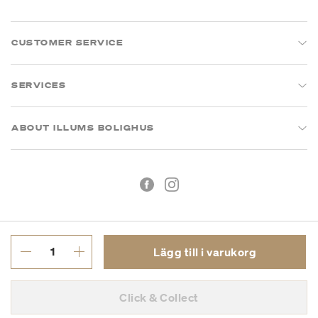
CUSTOMER SERVICE
SERVICES
ABOUT ILLUMS BOLIGHUS
Lägg till i varukorg
Köpvillkor
Integritetspolicy
Click & Collect
Org.nr: 55681353-8701