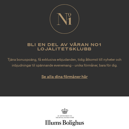
BLI EN DEL AV VÅRAN NO1
LOJALITETSKLUBB
Tjäna bonuspoäng, få exklusiva erbjudanden, tidig åtkomst till nyheter och
inbjudningar til spännande evenemang - unika förmåner, bara för dig.
Se alla dina förmåner här