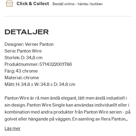
Click & Collect
Beställ online - hämta i butiken
DETALJER
Designer: Verner Panton
Serie: Panton Wire
Storlek: D: 34,8 cm
Produktnummer: 5714322001786
Färg: 43 chrome
Material: chrome
Mått: H: 34.8 x W: 34.8 x D: 34.8 cm
Panton Wire är rå men ändå elegant, lätt men ändå industiell i
sin design. Panton Wire Single kan användas individuellt eller i
kombination med andra produkter från Panton Wire serien - på
golvet eller hängande på väggen. En samling av flera Panton
Wire är en perfekt lösning som en rumsavdelare i en foajé som
Läs mer
ger rummet stil tillsammans med praktiska