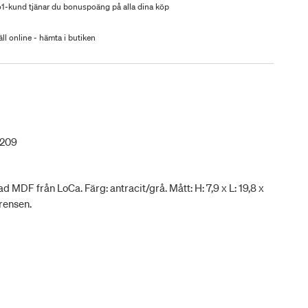
-kund tjänar du bonuspoäng på alla dina köp
ll online - hämta i butiken
0209
 MDF från LoCa. Färg: antracit/grå. Mått: H: 7,9 x L: 19,8 x
ørensen.