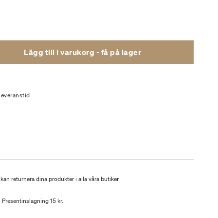
Lägg till i varukorg - få på lager
leveranstid
kan returnera dina produkter i alla våra butiker
Presentinslagning 15 kr.