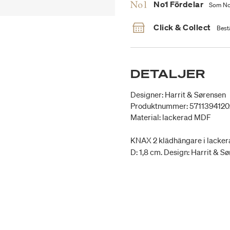
No1 Fördelar
Som No1
Click & Collect
Bestä
DETALJER
Designer: Harrit & Sørensen
Produktnummer: 571139412
Material: lackerad MDF
KNAX 2 klädhängare i lackerad
D: 1,8 cm. Design: Harrit & S