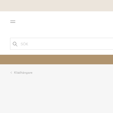
Menu
SÖK
Klädhängare