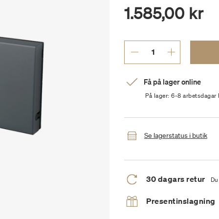
1.585,00 kr
Få på lager online
På lager: 6-8 arbetsdagar 
Se lagerstatus i butik
30 dagars retur
Du 
Presentinslagning