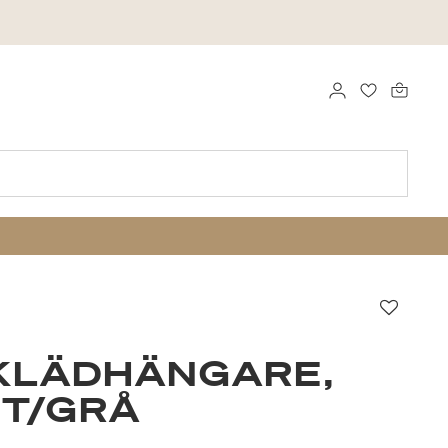
LOGGA IN
FAVORITER
Favori
 KLÄDHÄNGARE,
IT/GRÅ