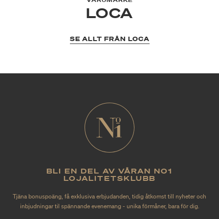
VARUMÄRKE
LOCA
SE ALLT FRÅN LOCA
BLI EN DEL AV VÅRAN NO1
LOJALITETSKLUBB
Tjäna bonuspoäng, få exklusiva erbjudanden, tidig åtkomst till nyheter och
inbjudningar til spännande evenemang - unika förmåner, bara för dig.