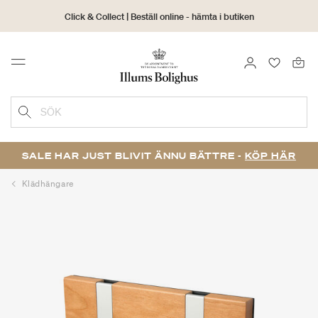
Click & Collect | Beställ online - hämta i butiken
30 dagars returrätt
LOGGA IN
FAVORIT
Menu
SÖK
SALE HAR JUST BLIVIT ÄNNU BÄTTRE -
KÖP HÄR
Klädhängare