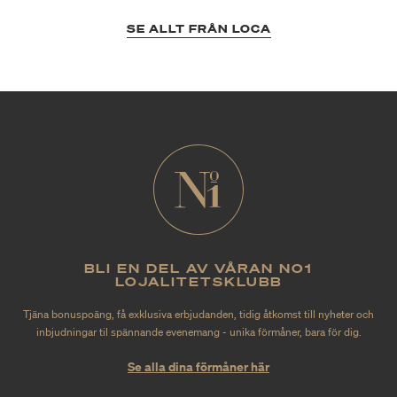
SE ALLT FRÅN LOCA
BLI EN DEL AV VÅRAN NO1
LOJALITETSKLUBB
Tjäna bonuspoäng, få exklusiva erbjudanden, tidig åtkomst till nyheter och
inbjudningar til spännande evenemang - unika förmåner, bara för dig.
Se alla dina förmåner här