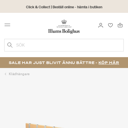
Click & Collect | Beställ online - hämta i butiken
30 dagars returrätt
LOGGA IN
FAVORIT
Menu
SÖK
SALE HAR JUST BLIVIT ÄNNU BÄTTRE -
KÖP HÄR
Klädhängare