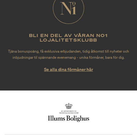
BLI EN DEL AV VÅRAN NO1
LOJALITETSKLUBB
Tjäna bonuspoäng, få exklusiva erbjudanden, tidig åtkomst till nyheter och
inbjudningar til spännande evenemang - unika förmåner, bara för dig.
Se alla dina förmåner här