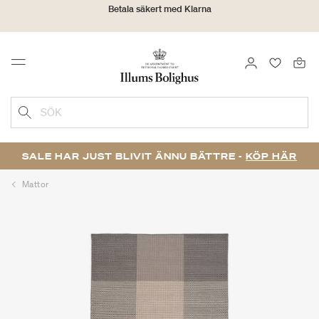
Leverans 1-5 arbetsdagar
Click & Collect | Beställ online - hämta i butiken
LOGGA IN
FAVORIT
Menu
30 dagars returrätt
SÖK
SALE HAR JUST BLIVIT ÄNNU BÄTTRE -
KÖP HÄR
Mattor