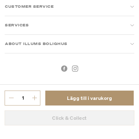
CUSTOMER SERVICE
SERVICES
ABOUT ILLUMS BOLIGHUS
Lägg till i varukorg
Köpvillkor
Integritetspolicy
Click & Collect
Org.nr: 55681353-8701
Copyright © 2026 Illums Bolighus