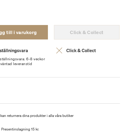
g till i varukorg
Click & Collect
ställningsvara
Click & Collect
ställningsvara: 6-8 veckor
rväntad leveranstid
kan returnera dina produkter i alla våra butiker
Presentinslagning 15 kr.