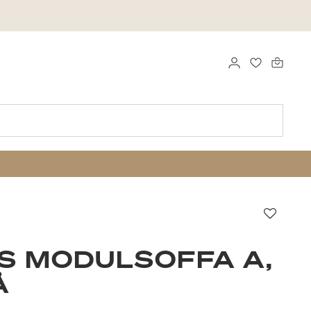
LOGGA IN
FAVORITER
Favori
S MODULSOFFA A,
Å