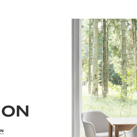
ION
ON