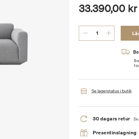
33.390,00 kr
Läg
Be
Be
fö
Se lagerstatus i butik
30 dagars retur
Du 
Presentinslagning