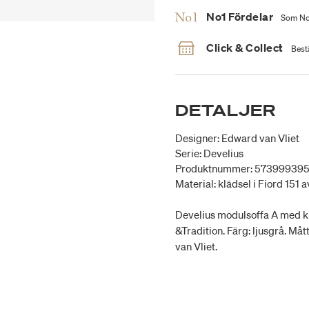
No1 Fördelar
Som No1
Click & Collect
Bestä
DETALJER
Designer: Edward van Vliet
Serie: Develius
Produktnummer: 57399939
Material: klädsel i Fiord 151 
Develius modulsoffa A med klä
&Tradition. Färg: ljusgrå. Måt
van Vliet.