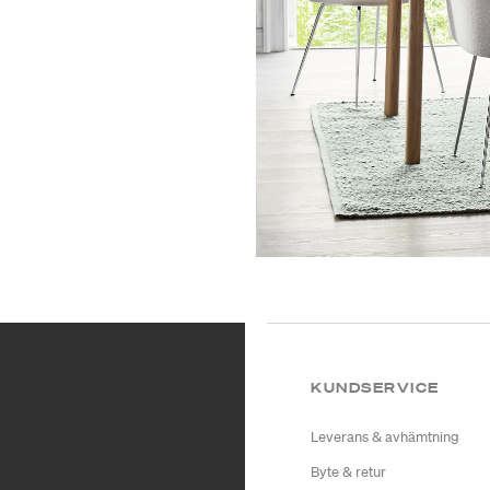
KUNDSERVICE
Leverans & avhämtning
Byte & retur