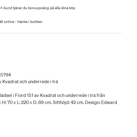
-kund tjänar du bonuspoäng på alla dina köp
ll online - hämta i butiken
55794
av Kvadrat och underrede i trä
dsel i Fiord 151 av Kvadrat och underrede i trä från
t: H: 70 x L: 220 x D: 89 cm. Sitthöjd: 42 cm. Design: Edward