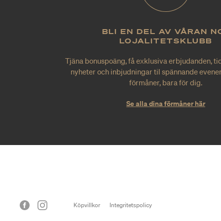
BLI EN DEL AV VÅRAN N
LOJALITETSKLUBB
Tjäna bonuspoäng, få exklusiva erbjudanden, tid
nyheter och inbjudningar til spännande evene
förmåner, bara för dig.
Se alla dina förmåner här
Köpvillkor
Integritetspolicy