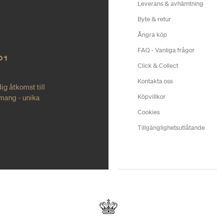
Leverans & avhämtning
Byte & retur
Ångra köp
FAQ - Vanliga frågor
O1
Click & Collect
Kontakta oss
ig åtkomst till
mang - unika
Köpvillkor
Cookies
Tillgänglighetsutlåtande