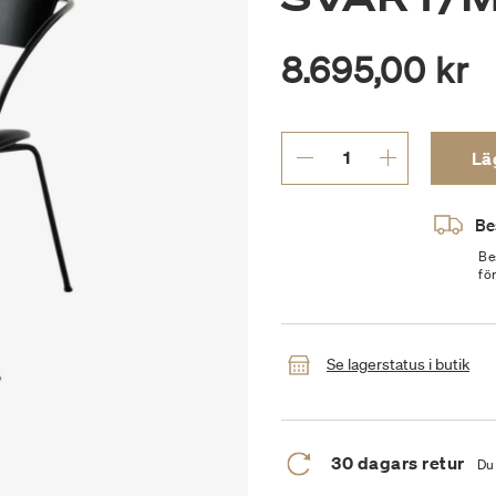
8.695,00 kr
Läg
Be
Be
fö
Se lagerstatus i butik
30 dagars retur
Du 