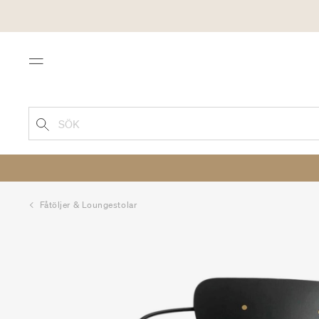
Menu
SÖK
Fåtöljer & Loungestolar