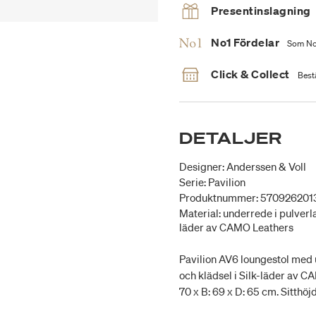
Presentinslagning
No1 Fördelar
Som No1
Click & Collect
Bestä
DETALJER
Designer: Anderssen & Voll
Serie: Pavilion
Produktnummer: 570926201
Material: underrede i pulverla
läder av CAMO Leathers
Pavilion AV6 loungestol med u
och klädsel i Silk-läder av C
70 x B: 69 x D: 65 cm. Sitthöj