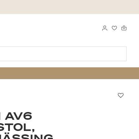
LOGGA IN
FAVORITER
Favori
N AV6
STOL,
MÄSSING