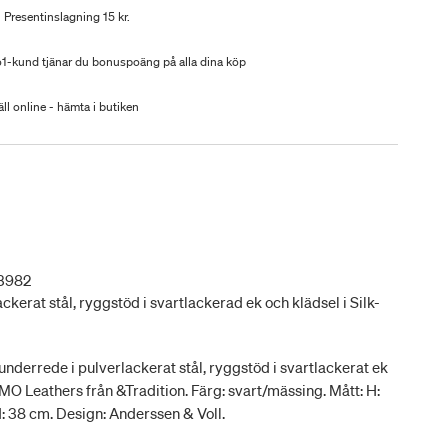
Presentinslagning 15 kr.
-kund tjänar du bonuspoäng på alla dina köp
ll online - hämta i butiken
3982
ckerat stål, ryggstöd i svartlackerad ek och klädsel i Silk-
nderrede i pulverlackerat stål, ryggstöd i svartlackerat ek
AMO Leathers från &Tradition. Färg: svart/mässing. Mått: H:
d: 38 cm. Design: Anderssen & Voll.