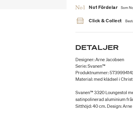
No1 Fördelar
Som No1
Click & Collect
Bestä
DETALJER
Designer: Arne Jacobsen
Serie: Svanen™
Produktnummer: 573999414
Material: med klädsel i Chri
Svanen™ 3320 Loungestol med
satinpolinerad aluminium från 
Sitthöjd: 40 cm. Design: Arne