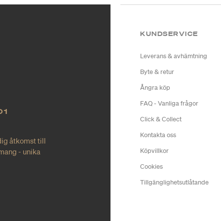
KUNDSERVICE
Leverans & avhämtning
Byte & retur
Ångra köp
FAQ - Vanliga frågor
O1
Click & Collect
Kontakta oss
ig åtkomst till
mang - unika
Köpvillkor
Cookies
Tillgänglighetsutlåtande