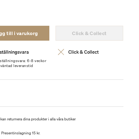
g till i varukorg
Click & Collect
ställningsvara
Click & Collect
ställningsvara: 6-8 veckor
rväntad leveranstid
kan returnera dina produkter i alla våra butiker
Presentinslagning 15 kr.