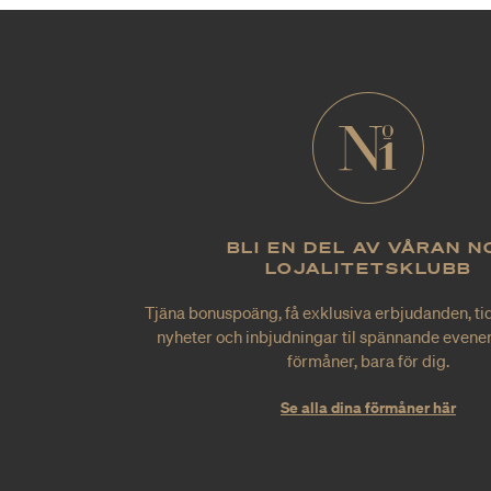
BLI EN DEL AV VÅRAN N
LOJALITETSKLUBB
Tjäna bonuspoäng, få exklusiva erbjudanden, tid
nyheter och inbjudningar til spännande evene
förmåner, bara för dig.
Se alla dina förmåner här