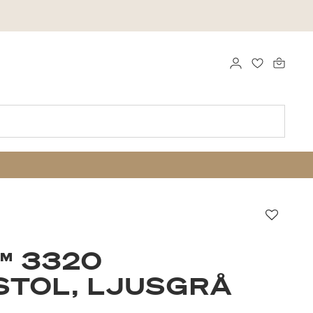
LOGGA IN
FAVORITER
Favori
™ 3320
STOL, LJUSGRÅ