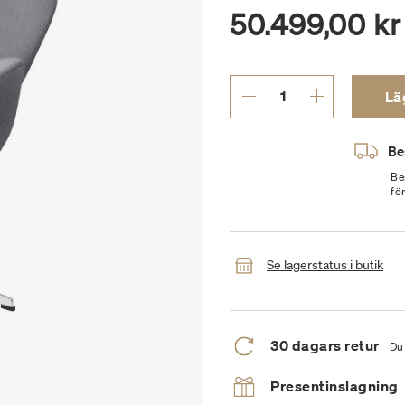
50.499,00 kr
Läg
Be
Be
fö
Se lagerstatus i butik
30 dagars retur
Du 
Presentinslagning