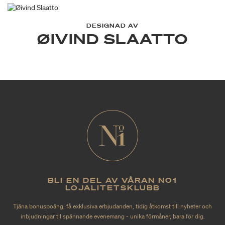
DESIGNAD AV
ØIVIND SLAATTO
BLI EN DEL AV VÅRAN NO1
LOJALITETSKLUBB
Tjäna bonuspoäng, få exklusiva erbjudanden, tidig åtkomst till nyheter och
inbjudningar til spännande evenemang - unika förmåner, bara för dig.