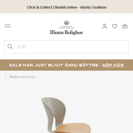
Click & Collect | Beställ online - hämta i butiken
30 dagars returrätt
LOGGA IN
FAVORIT
Menu
SÖK
SALE HAR JUST BLIVIT ÄNNU BÄTTRE -
KÖP HÄR
Matbordsstolar