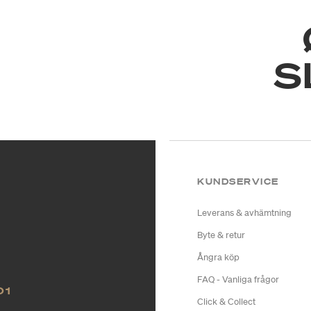
S
KUNDSERVICE
Leverans & avhämtning
Byte & retur
Ångra köp
FAQ - Vanliga frågor
O1
Click & Collect