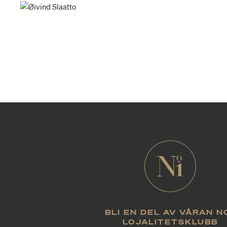
BLI EN DEL AV VÅRAN N
LOJALITETSKLUBB