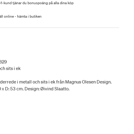
-kund tjänar du bonuspoäng på alla dina köp
ll online - hämta i butiken
829
ch sits i ek
errede i metall och sits i ek från Magnus Olesen Design.
50 x D: 53 cm. Design: Øivind Slaatto.