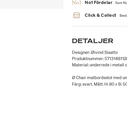
No1 Fördelar
Som No1
Click & Collect
Bestä
DETALJER
Designer: Øivind Slaatto
Produktnummer: 5713148112
Material: underrede i metall o
Ø Chair matbordsstol med und
Färg: svart. Mått: H: 80 x B: 