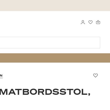
LOGGA IN
FAVORITER
GN
Favori
 MATBORDSSTOL,