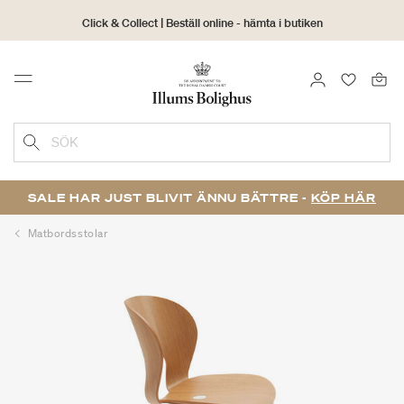
Click & Collect | Beställ online - hämta i butiken
30 dagars returrätt
LOGGA IN
FAVORIT
Menu
SÖK
SALE HAR JUST BLIVIT ÄNNU BÄTTRE -
KÖP HÄR
Matbordsstolar