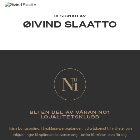
DESIGNAD AV
ØIVIND SLAATTO
BLI EN DEL AV VÅRAN NO1
LOJALITETSKLUBB
Tjäna bonuspoäng, få exklusiva erbjudanden, tidig åtkomst till nyheter och
inbjudningar til spännande evenemang - unika förmåner, bara för dig.