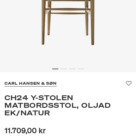
CARL HANSEN & SØN
Fa
CH24 Y-STOLEN
MATBORDSSTOL, OLJAD
EK/NATUR
11.709,00 kr