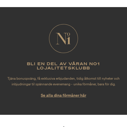
BLI EN DEL AV VÅRAN NO1
LOJALITETSKLUBB
Tjäna bonuspoäng, få exklusiva erbjudanden, tidig åtkomst till nyheter och
inbjudningar til spännande evenemang - unika förmåner, bara för dig.
Se alla dina förmåner här