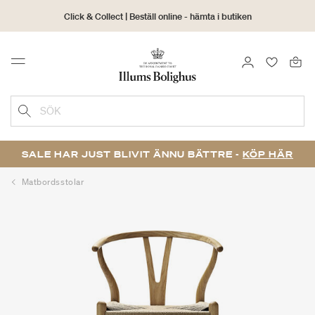
Click & Collect | Beställ online - hämta i butiken
30 dagars returrätt
LOGGA IN
FAVORIT
Menu
SÖK
SALE HAR JUST BLIVIT ÄNNU BÄTTRE -
KÖP HÄR
Matbordsstolar