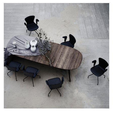
designen från mitten av 1900-talet erbjuder dess omsorgsfullt
skulpterade form en sittupplevelse som är lika bekväm som
den är snygg. Varje detalj har noggrant övervägts för att
säkerställa att stilfullt sittande också innebär komfortabelt
sittande. Den robusta träramen är tillverkad av högkvalitativa
material som garanterar hållbarhet och många års pålitlig
användning. Varje raffinerad detalj, från det handbearbetade
träet till den noggrant klädda sitsen, vittnar om hantverket som
ligger bakom varje Chiara-stol. Stolen är tillverkad i Europa
och förkroppsligar ett arv av konstnärskap och excellens. Den
bär stolt märket av europeiskt hantverk och visar upp
kontinentens rykte om att producera möbler av högsta kvalitet
och designstandard. Ramen är tillverkad av massiv ek med
ryggstöd i formpressad ekfanér. Sitsen är klädd av skickliga
hantverkare som noggrant väljer ut och handskär det läder
som används för klädseln. Skalet består av 12 mm pressad
FSC-certifierad ekfanér, klädd med 20 mm Oeko-Tex-
certifierat kallhärdat skum, vilket ger en utmärkt sittkomfort.
Sitsen finns i anilinläder Davos i 3 färger: Brandy, Black och
Umbra.