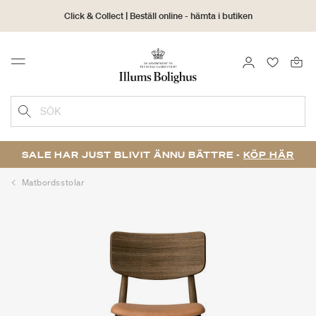
Click & Collect | Beställ online - hämta i butiken
30 dagars returrätt
LOGGA IN
FAVORIT
Menu
SÖK
SALE HAR JUST BLIVIT ÄNNU BÄTTRE -
KÖP HÄR
Matbordsstolar