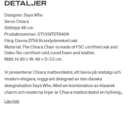
DETALJER
Designer: Says Who
Serie: Chiara
Sitthöjd: 46 cm
Produktnummer: 5713197078404
Färg: Davos 2758 Brandy/smoked oak
Material: The Chiara Chair is made of FSC certified oak and
Oeko-Tex certified cold cured foam and leather.
Mått: H: 80 x W: 46 x D: 53 cm
Vi presenterar Chiara matbordsstol, ett bevis på nostalgi och
modern elegans, noggrant designad av den danska
designstudion Says Who. Med sin kombination av klassisk
charm och moderna linjer är Chiara matbordsstol en hyllning
till designen från mitten av 1900-talet och erbjuder en
Läs mer
matupplevelse som överskrider tiden. De grafiska linjerna och
de tidlösa proportioner skapar en estetik som bygger broar
mellan epoker och gör stolen till det perfekta tillskottet för alla
matsalar som söker en känsla av tidlös elegans. Inspirerad av