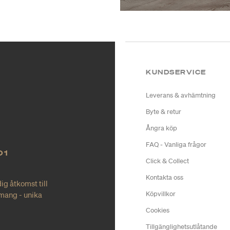
KUNDSERVICE
Leverans & avhämtning
Byte & retur
Ångra köp
FAQ - Vanliga frågor
O1
Click & Collect
Kontakta oss
ig åtkomst till
mang - unika
Köpvillkor
Cookies
Tillgänglighetsutlåtande