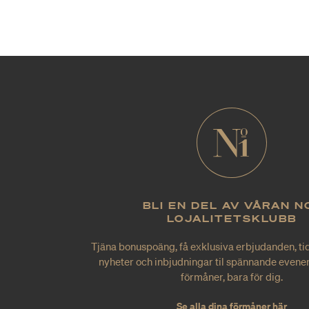
BLI EN DEL AV VÅRAN N
LOJALITETSKLUBB
Tjäna bonuspoäng, få exklusiva erbjudanden, tid
nyheter och inbjudningar til spännande evene
förmåner, bara för dig.
Se alla dina förmåner här