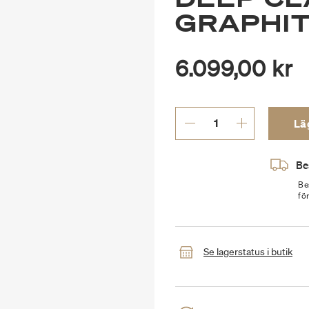
GRAPHI
6.099,00 kr
Läg
Be
Be
fö
Se lagerstatus i butik