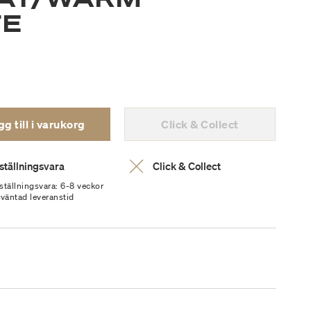
TE
g till i varukorg
Click & Collect
ställningsvara
Click & Collect
ställningsvara: 6-8 veckor
rväntad leveranstid