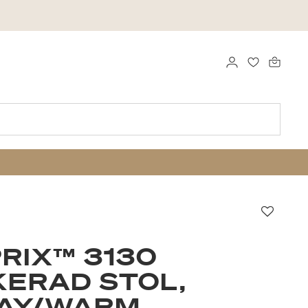
LOGGA IN
FAVORITER
Favori
RIX™ 3130
ERAD STOL,
LAY/WARM