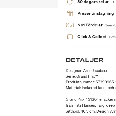
30 dagars retur
Du 
Presentinslagning
No1 Fördelar
Som No1
Click & Collect
Bestä
DETALJER
Designer: Arne Jacobsen
Serie: Grand Prix™
Produktnummer: 573999651
Material: lackerad faner och 
Grand Prix™ 3130 hellackerad 
från Fritz Hansen. Färg: deep
Sitthöjd: 46,5 cm. Design: Ar