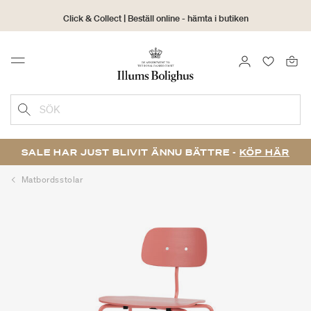
Click & Collect | Beställ online - hämta i butiken
30 dagars returrätt
LOGGA IN
FAVORIT
Menu
SÖK
SALE HAR JUST BLIVIT ÄNNU BÄTTRE -
KÖP HÄR
Matbordsstolar