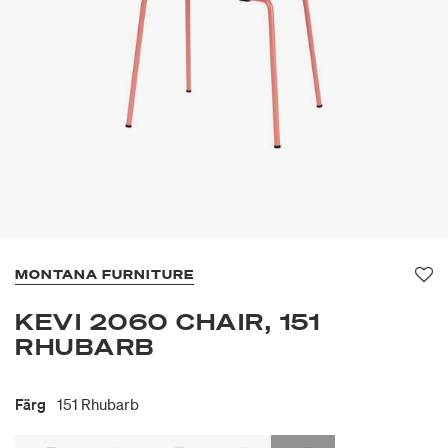
MONTANA FURNITURE
Fa
KEVI 2060 CHAIR, 151
RHUBARB
Färg
151 Rhubarb