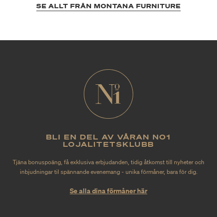
SE ALLT FRÅN MONTANA FURNITURE
BLI EN DEL AV VÅRAN NO1
LOJALITETSKLUBB
Tjäna bonuspoäng, få exklusiva erbjudanden, tidig åtkomst till nyheter och
inbjudningar til spännande evenemang - unika förmåner, bara för dig.
Se alla dina förmåner här