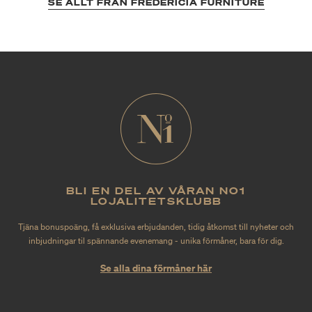
SE ALLT FRÅN FREDERICIA FURNITURE
BLI EN DEL AV VÅRAN NO1
LOJALITETSKLUBB
Tjäna bonuspoäng, få exklusiva erbjudanden, tidig åtkomst till nyheter och
inbjudningar til spännande evenemang - unika förmåner, bara för dig.
Se alla dina förmåner här