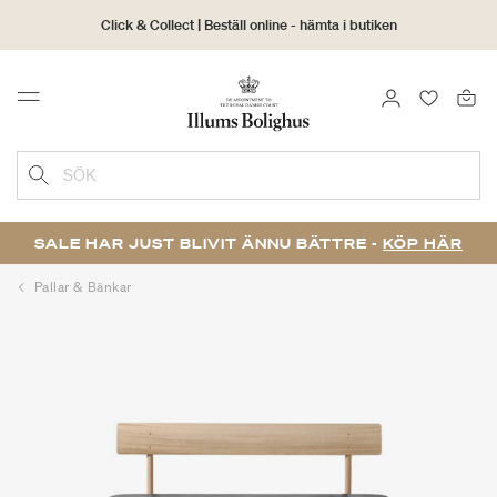
Click & Collect | Beställ online - hämta i butiken
30 dagars returrätt
LOGGA IN
FAVORIT
Menu
SÖK
SALE HAR JUST BLIVIT ÄNNU BÄTTRE -
KÖP HÄR
Pallar & Bänkar