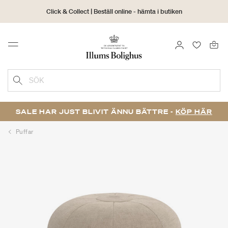
Click & Collect | Beställ online - hämta i butiken
30 dagars returrätt
LOGGA IN
FAVORIT
Menu
SÖK
SALE HAR JUST BLIVIT ÄNNU BÄTTRE -
KÖP HÄR
Puffar