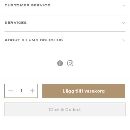
CUSTOMER SERVICE
SERVICES
ABOUT ILLUMS BOLIGHUS
Lägg till i varukorg
Köpvillkor
Integritetspolicy
Click & Collect
Org.nr: 55681353-8701
Copyright © 2026 Illums Bolighus