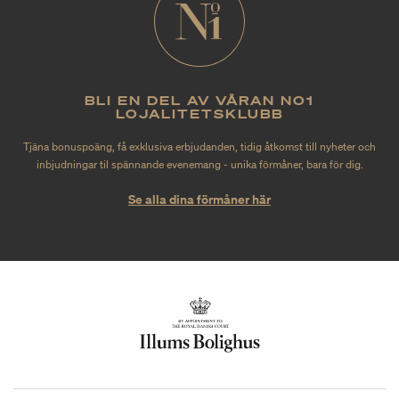
BLI EN DEL AV VÅRAN NO1
LOJALITETSKLUBB
Tjäna bonuspoäng, få exklusiva erbjudanden, tidig åtkomst till nyheter och
inbjudningar til spännande evenemang - unika förmåner, bara för dig.
Se alla dina förmåner här