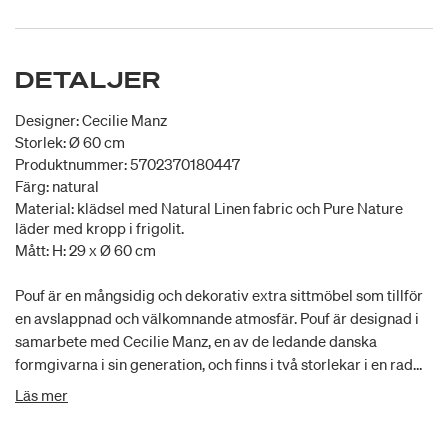
DETALJER
Designer: Cecilie Manz
Storlek: Ø 60 cm
Produktnummer: 5702370180447
Färg: natural
Material: klädsel med Natural Linen fabric och Pure Nature
läder med kropp i frigolit.
Mått: H: 29 x Ø 60 cm
Pouf är en mångsidig och dekorativ extra sittmöbel som tillför
en avslappnad och välkomnande atmosfär. Pouf är designad i
samarbete med Cecilie Manz, en av de ledande danska
formgivarna i sin generation, och finns i två storlekar i en rad
olika färger och material. Poufens naturliga estetik förstärks av
Läs mer
det nya urvalet av subtila färger och äkta material, inklusive
läder och linnecanvas. Den sofistikerade och praktiska puffen