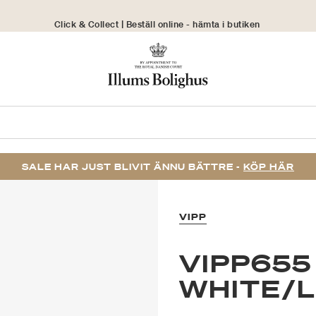
Click & Collect | Beställ online - hämta i butiken
30 dagars returrätt
SALE HAR JUST BLIVIT ÄNNU BÄTTRE -
KÖP HÄR
VIPP
VIPP655
WHITE/L