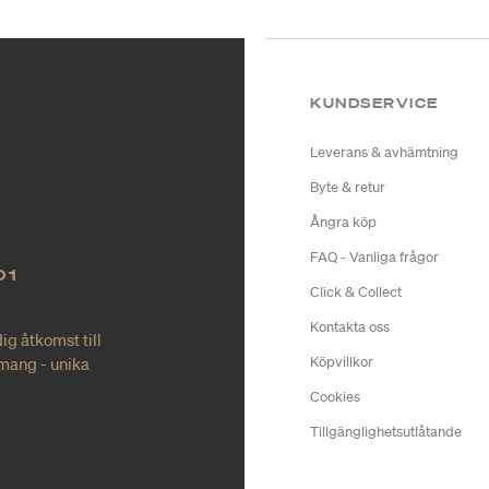
KUNDSERVICE
Leverans & avhämtning
Byte & retur
Ångra köp
FAQ - Vanliga frågor
O1
Click & Collect
Kontakta oss
ig åtkomst till
mang - unika
Köpvillkor
Cookies
Tillgänglighetsutlåtande