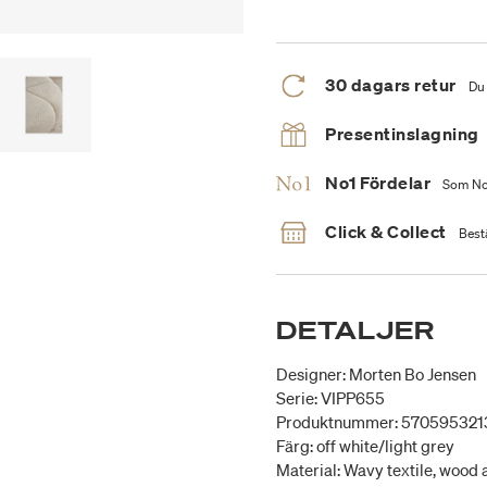
30 dagars retur
Du 
Presentinslagning
No1 Fördelar
Som No1
Click & Collect
Bestä
DETALJER
Designer: Morten Bo Jensen
Serie: VIPP655
Produktnummer: 57059532
Färg: off white/light grey
Material: Wavy textile, wood