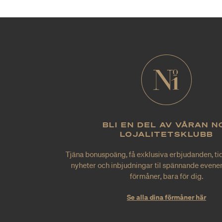
BLI EN DEL AV VÅRAN N
LOJALITETSKLUBB
Tjäna bonuspoäng, få exklusiva erbjudanden, tid
nyheter och inbjudningar til spännande evene
förmåner, bara för dig.
Se alla dina förmåner här