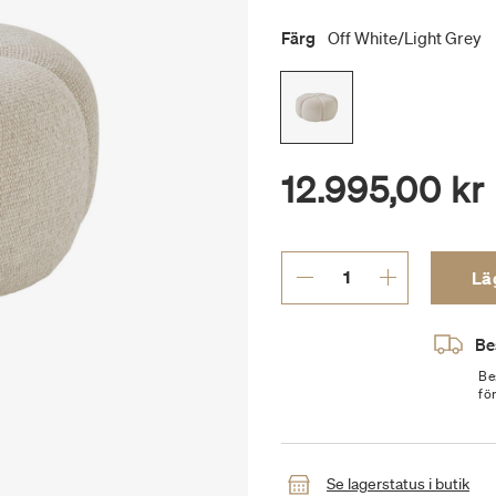
Färg
Off White/light Grey
12.995,00 kr
Läg
Be
Be
fö
Se lagerstatus i butik