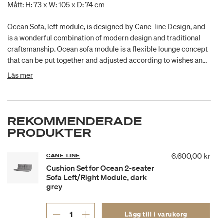
Mått: H: 73 x W: 105 x D: 74 cm
Ocean Sofa, left module, is designed by Cane-line Design, and
is a wonderful combination of modern design and traditional
craftsmanship. Ocean sofa module is a flexible lounge concept
that can be put together and adjusted according to wishes and
needs. The elegantly constructed lounge concept is made of
Läs mer
the solid Cane-line Soft Rope on a strong aluminium frame, and
with incredibly soft and comfortable cushions in Cane-line
Wove. The frame and the transparent look give a very light look.
The modules are incredibly easy to move around if you want a
REKOMMENDERADE
new setup of your lounge area. Cushion Set is sold separately.
PRODUKTER
6.600,00 kr
CANE-LINE
Cushion Set for Ocean 2-seater
Sofa Left/Right Module, dark
grey
Lägg till i varukorg