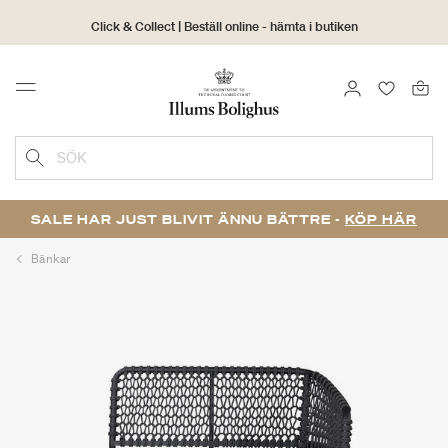
Click & Collect | Beställ online - hämta i butiken
30 dagars returrätt
LOGGA IN
FAVORIT
Menu
SÖK
SALE HAR JUST BLIVIT ÄNNU BÄTTRE -
KÖP HÄR
Bänkar