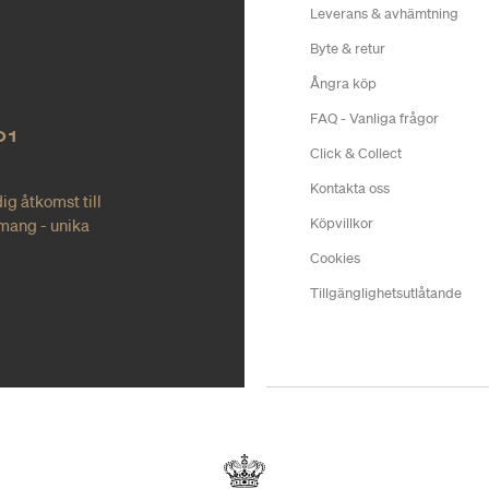
Leverans & avhämtning
Byte & retur
Ångra köp
FAQ - Vanliga frågor
O1
Click & Collect
Kontakta oss
ig åtkomst till
mang - unika
Köpvillkor
Cookies
Tillgänglighetsutlåtande