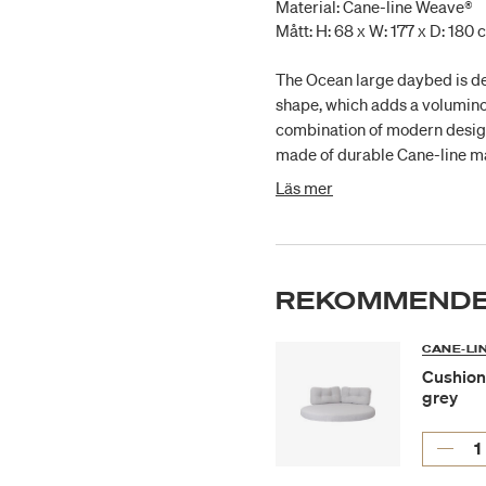
Material: Cane-line Weave®
Mått: H: 68 x W: 177 x D: 180
The Ocean large daybed is de
shape, which adds a voluminou
combination of modern design
made of durable Cane-line ma
makes it easy to move around.
Läs mer
durable and weather-resistan
soft cushions that give a soft
Airflow system, which ensures
Cushion Set is sold separately
REKOMMENDE
CANE-LI
Cushion
grey