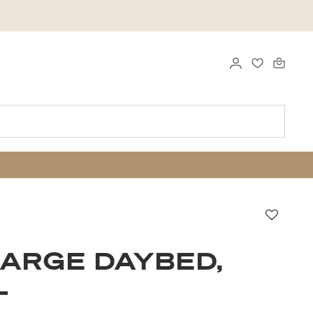
LOGGA IN
FAVORITER
Favori
ARGE DAYBED,
L