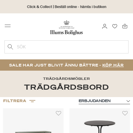
Click & Collect | Beställ online - hämta i butiken
30 dagars returrätt
LOGGA IN
FAVORIT
Menu
SÖK
SALE HAR JUST BLIVIT ÄNNU BÄTTRE -
KÖP HÄR
TRÄDGÅRDSMÖBLER
TRÄDGÅRDSBORD
FILTRERA