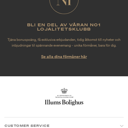
BLI EN DEL AV VÅRAN NO1
LOJALITETSKLUBB
Tjäna bonuspoäng, få exklusiva erbjudanden, tidig åtkomst till nyheter och
inbjudningar til spännande evenemang - unika förmåner, bara för dig.
Se alla dina förmåner här
CUSTOMER SERVICE