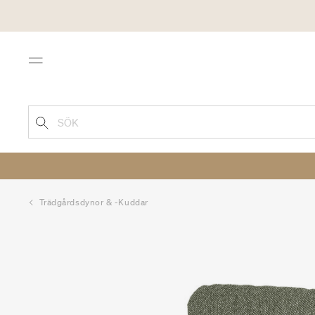
Menu
SÖK
Trädgårdsdynor & -kuddar