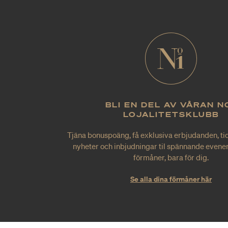
BLI EN DEL AV VÅRAN N
LOJALITETSKLUBB
Tjäna bonuspoäng, få exklusiva erbjudanden, tid
nyheter och inbjudningar til spännande evene
förmåner, bara för dig.
Se alla dina förmåner här