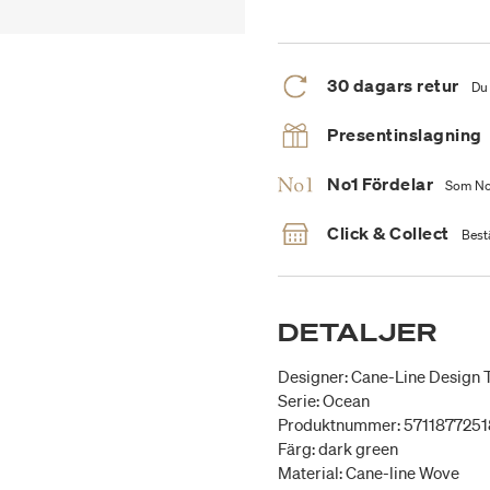
30 dagars retur
Du 
Presentinslagning
No1 Fördelar
Som No1
Click & Collect
Bestä
DETALJER
Designer: Cane-Line Design
Serie: Ocean
Produktnummer: 571187725
Färg: dark green
Material: Cane-line Wove