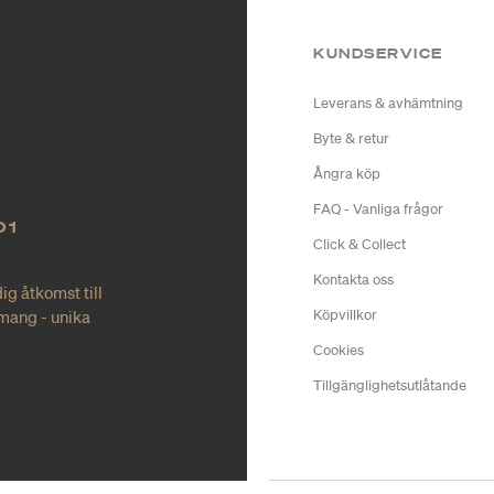
KUNDSERVICE
Leverans & avhämtning
Byte & retur
Ångra köp
FAQ - Vanliga frågor
O1
Click & Collect
Kontakta oss
ig åtkomst till
mang - unika
Köpvillkor
Cookies
Tillgänglighetsutlåtande