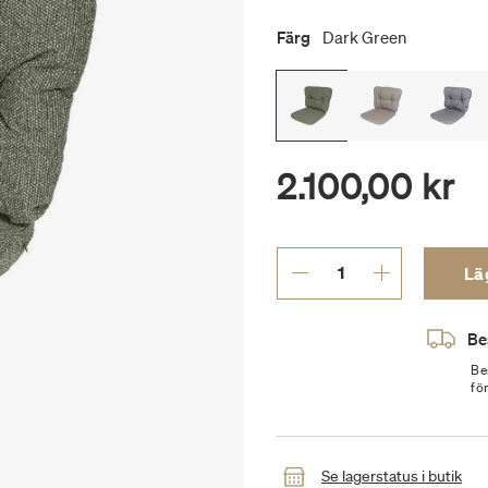
Färg
Dark Green
2.100,00 kr
Läg
Be
Be
fö
Se lagerstatus i butik