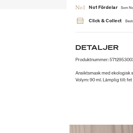
No1 Fördelar
Som No1
Click & Collect
Bestä
DETALJER
Produktnummer: 571295300
Ansiktsmask med ekologisk s
Volym: 90 ml. Lämplig till: fe