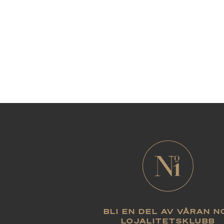
BLI EN DEL AV VÅRAN N
LOJALITETSKLUBB