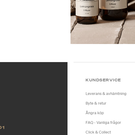
KUNDSERVICE
Leverans & avhämtning
Byte & retur
Ångra köp
FAQ - Vanliga frågor
O1
Click & Collect