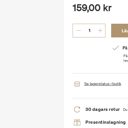
159,00 kr
Läg
På
På
le
Se lagerstatus i butik
30 dagars retur
Du 
Presentinslagning