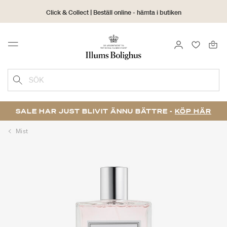
Click & Collect | Beställ online - hämta i butiken
30 dagars returrätt
LOGGA IN
FAVORIT
Menu
SÖK
SALE HAR JUST BLIVIT ÄNNU BÄTTRE -
KÖP HÄR
Mist