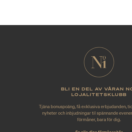
BLI EN DEL AV VÅRAN N
LOJALITETSKLUBB
Tjäna bonuspoäng, få exklusiva erbjudanden, tid
nyheter och inbjudningar til spännande evene
förmåner, bara för dig.
Se alla dina förmåner här