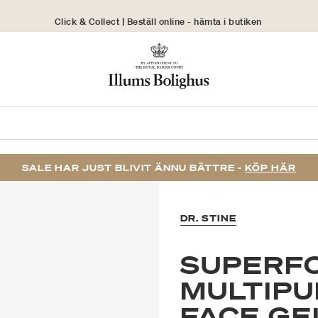
Click & Collect | Beställ online - hämta i butiken
30 dagars returrätt
SALE HAR JUST BLIVIT ÄNNU BÄTTRE -
KÖP HÄR
DR. STINE
SUPERF
MULTIPU
FACE GE