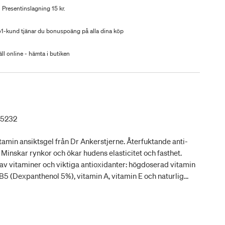
Presentinslagning 15 kr.
-kund tjänar du bonuspoäng på alla dina köp
ll online - hämta i butiken
65232
tamin ansiktsgel från Dr Ankerstjerne. Återfuktande anti-
 Minskar rynkor och ökar hudens elasticitet och fasthet.
 av vitaminer och viktiga antioxidanter: högdoserad vitamin
B5 (Dexpanthenol 5%), vitamin A, vitamin E och naturlig
kt. Kan förutom som serum även användas för att fräscha
m ögongel. Applicera morgon och kväll på ren, torr hud
plig för alla hudtyper, även för känslig hud. Vegansk.
ikoner eller mikroplaster. Innehåll: 50 ml.