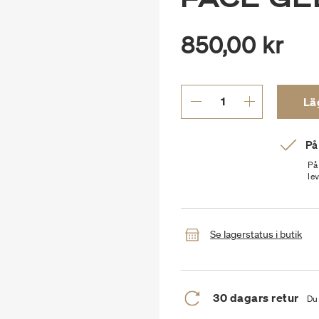
850,00 kr
Läg
På
På
le
Se lagerstatus i butik
30 dagars retur
Du 