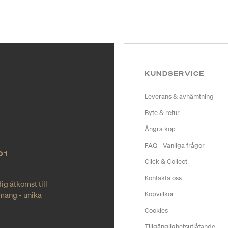
KUNDSERVICE
Leverans & avhämtning
Byte & retur
Ångra köp
FAQ - Vanliga frågor
O1
Click & Collect
Kontakta oss
ig åtkomst till
mang - unika
Köpvillkor
Cookies
Tillgänglighetsutlåtande