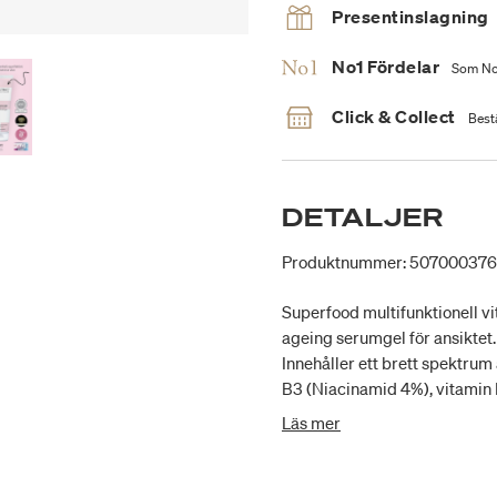
Presentinslagning
No1 Fördelar
Som No1
Click & Collect
Bestä
DETALJER
Produktnummer: 50700037
Superfood multifunktionell vi
ageing serumgel för ansiktet.
Innehåller ett brett spektrum
B3 (Niacinamid 4%), vitamin 
vitamin C från havtornsextra
Läs mer
upp huden under dagen och so
före dag- eller nattkräm. Läm
Innehåller inga parabener, sil