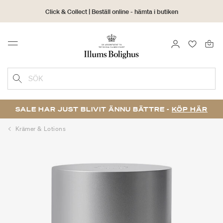
Click & Collect | Beställ online - hämta i butiken
30 dagars returrätt
LOGGA IN
FAVORIT
Menu
SÖK
SALE HAR JUST BLIVIT ÄNNU BÄTTRE -
KÖP HÄR
Krämer & Lotions