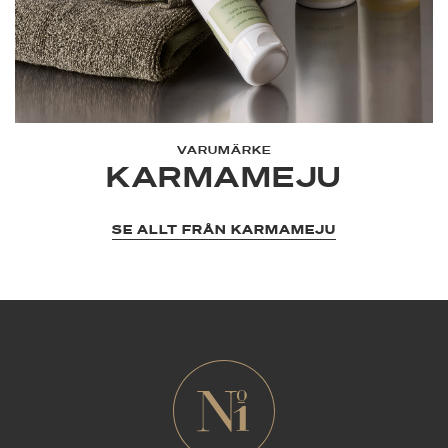
(MATTBÖNFRÖEXTRAKT) · HYALURONSYRA · VITAMIN E ·
EKOLOGISK ALOE VERA · EKOLOGISKT SHEASMÖR ·
EKOLOGISK JOJOBAOLJA · EKOLOGISK MANDELOLJA ·
EKOLOGISKT LAVENDELEXTRAKT · ZINKOXID
VARUMÄRKE
KARMAMEJU
SE ALLT FRÅN KARMAMEJU