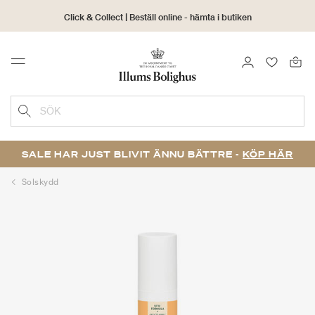
Click & Collect | Beställ online - hämta i butiken
30 dagars returrätt
LOGGA IN
FAVORIT
Menu
SÖK
SALE HAR JUST BLIVIT ÄNNU BÄTTRE -
KÖP HÄR
Solskydd