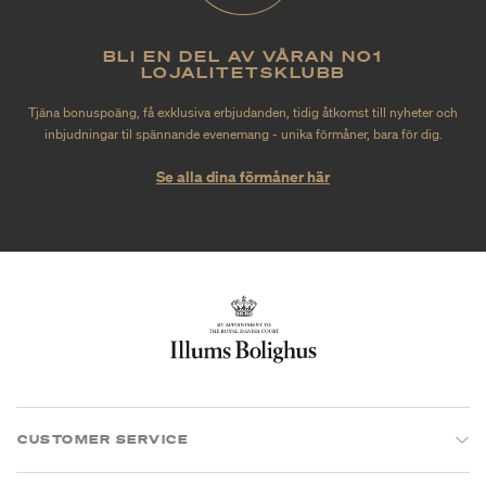
BLI EN DEL AV VÅRAN NO1
LOJALITETSKLUBB
Tjäna bonuspoäng, få exklusiva erbjudanden, tidig åtkomst till nyheter och
inbjudningar til spännande evenemang - unika förmåner, bara för dig.
Se alla dina förmåner här
CUSTOMER SERVICE