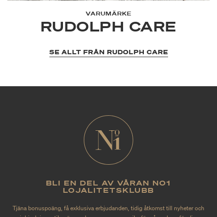
VARUMÄRKE
RUDOLPH CARE
SE ALLT FRÅN RUDOLPH CARE
BLI EN DEL AV VÅRAN NO1
LOJALITETSKLUBB
Tjäna bonuspoäng, få exklusiva erbjudanden, tidig åtkomst till nyheter och