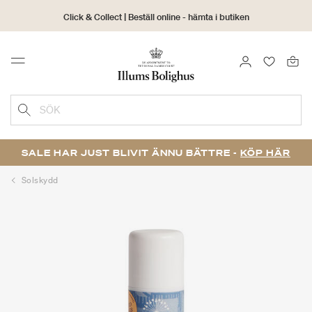
Click & Collect | Beställ online - hämta i butiken
30 dagars returrätt
LOGGA IN
FAVORIT
Menu
SÖK
SALE HAR JUST BLIVIT ÄNNU BÄTTRE -
KÖP HÄR
Solskydd