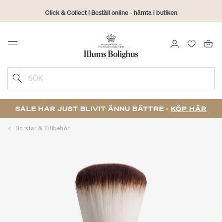
Click & Collect | Beställ online - hämta i butiken
30 dagars returrätt
LOGGA IN
FAVORIT
Menu
SÖK
SALE HAR JUST BLIVIT ÄNNU BÄTTRE -
KÖP HÄR
Borstar & Tillbehör