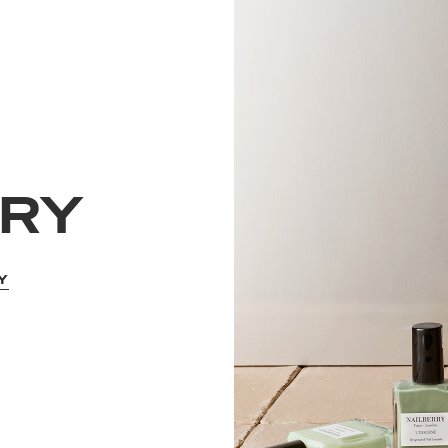
RRY
Y