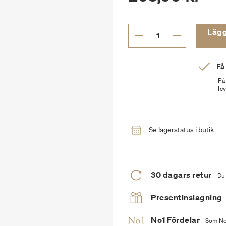
Lägg t
Få
På
le
Se lagerstatus i butik
30 dagars retur
Du 
Presentinslagning
No1 Fördelar
Som No1