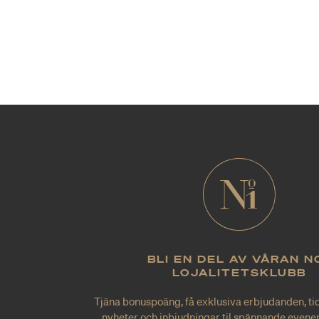
BLI EN DEL AV VÅRAN N
LOJALITETSKLUBB
Tjäna bonuspoäng, få exklusiva erbjudanden, tid
nyheter och inbjudningar til spännande evene