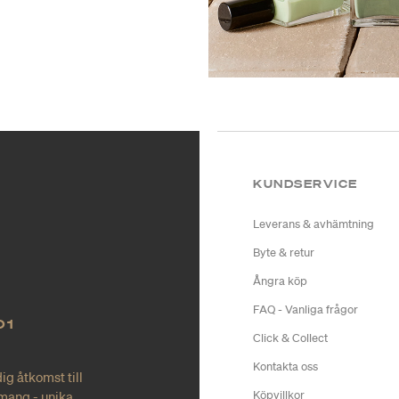
KUNDSERVICE
Leverans & avhämtning
Byte & retur
Ångra köp
FAQ - Vanliga frågor
O1
Click & Collect
Kontakta oss
ig åtkomst till
mang - unika
Köpvillkor