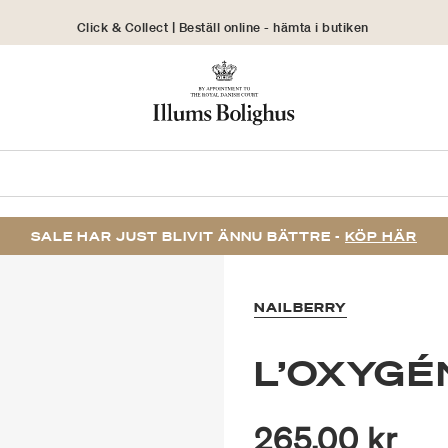
Click & Collect | Beställ online - hämta i butiken
30 dagars returrätt
SALE HAR JUST BLIVIT ÄNNU BÄTTRE -
KÖP HÄR
NAILBERRY
L’OXYGÉ
265,00 kr