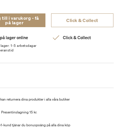
ill i varukorg - få
Click & Collect
på lager
 på lager online
Click & Collect
 lager: 1-5 arbetsdagar
veranstid
kan returnera dina produkter i alla våra butiker
Presentinslagning 15 kr.
-kund tjänar du bonuspoäng på alla dina köp