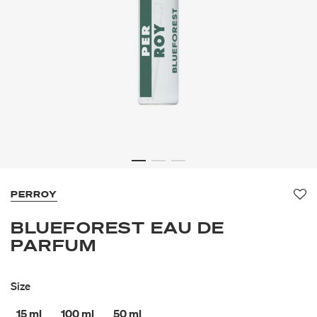
PERROY
Fa
BLUEFOREST EAU DE
PARFUM
Size
15 ml
100 ml
50 ml