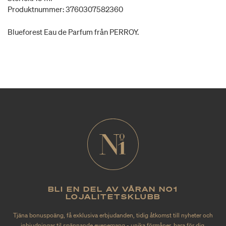
Produktnummer: 3760307582360
Blueforest Eau de Parfum från PERROY.
BLI EN DEL AV VÅRAN NO1
LOJALITETSKLUBB
Tjäna bonuspoäng, få exklusiva erbjudanden, tidig åtkomst till nyheter och
inbjudningar til spännande evenemang - unika förmåner, bara för dig.