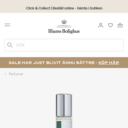
Click & Collect | Beställ online - hämta i butiken
30 dagars returrätt
LOGGA IN
FAVORIT
Menu
SÖK
SALE HAR JUST BLIVIT ÄNNU BÄTTRE -
KÖP HÄR
Parfymer