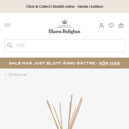
Click & Collect | Beställ online - hämta i butiken
30 dagars returrätt
LOGGA IN
FAVORIT
Menu
SÖK
SALE HAR JUST BLIVIT ÄNNU BÄTTRE -
KÖP HÄR
Doftpinnar