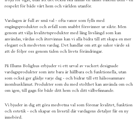
fröjd för ögat, utan att det också ska finnas en tanke bakom dem - en
respekt för både vårt hem och världen utanför.
Vardagen är full av små val - ofta vanor som fylls med
engångsprodukter och avfall som snabbt försvinner ur sikte. Men
genom att välja kvalitetsprodukter med lång livslängd som kan
användas, vårdas och återvinnas kan vi alla bidra till att skapa en mer
elegant och medveten vardag. Det handlar om att ge saker värde så
att de följer oss genom tiden och livets förändringar.
På Illums Bolighus erbjuder vi ett urval av vackert designade
vardagsprodukter som inte bara är hållbara och funktionella, utan
som också ger glädje varje dag - och bidrar till ett hälsosammare
inomhusklimat. Produkter som du med stolthet kan använda om och
om igen, till gagn för både ditt hem och ditt välbefinnande.
Vi bjuder in dig att göra medvetna val som förenar kvalitet, funktion
och estetik - och skapar en livsstil där vardagens detaljer får en ny
innebörd.