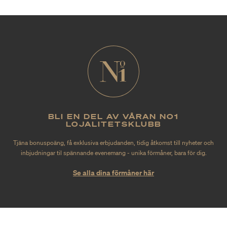
BLI EN DEL AV VÅRAN NO1
LOJALITETSKLUBB
Tjäna bonuspoäng, få exklusiva erbjudanden, tidig åtkomst till nyheter och
inbjudningar til spännande evenemang - unika förmåner, bara för dig.
Se alla dina förmåner här