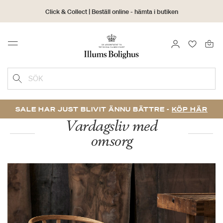
Click & Collect | Beställ online - hämta i butiken
30 dagars returrätt
LOGGA IN
FAVORIT
Menu
SÖK
SALE HAR JUST BLIVIT ÄNNU BÄTTRE -
KÖP HÄR
Vardagsliv med
omsorg