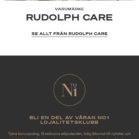
VARUMÄRKE
RUDOLPH CARE
SE ALLT FRÅN RUDOLPH CARE
BLI EN DEL AV VÅRAN NO1
LOJALITETSKLUBB
Tjäna bonuspoäng, få exklusiva erbjudanden, tidig åtkomst till nyheter och