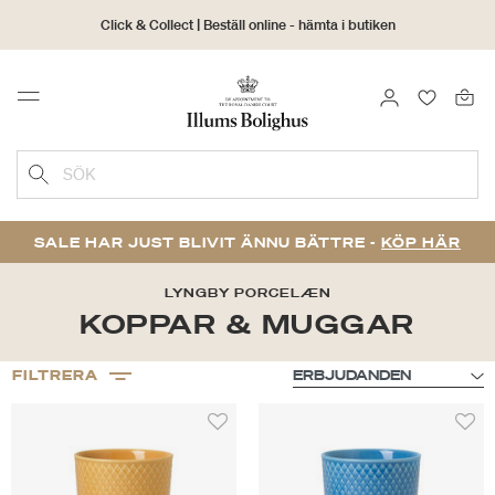
Click & Collect | Beställ online - hämta i butiken
30 dagars returrätt
LOGGA IN
FAVORIT
Menu
SÖK
SALE HAR JUST BLIVIT ÄNNU BÄTTRE -
KÖP HÄR
LYNGBY PORCELÆN
KOPPAR & MUGGAR
FILTRERA