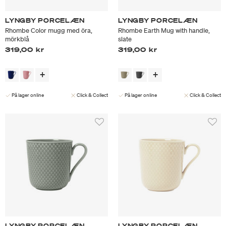
LYNGBY PORCELÆN
LYNGBY PORCELÆN
Rhombe Color mugg med öra,
Rhombe Earth Mug with handle,
mörkblå
slate
319,00 kr
319,00 kr
På lager online
Click & Collect
På lager online
Click & Collect
LYNGBY PORCELÆN
LYNGBY PORCELÆN