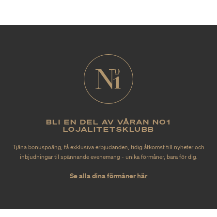
BLI EN DEL AV VÅRAN NO1
LOJALITETSKLUBB
Tjäna bonuspoäng, få exklusiva erbjudanden, tidig åtkomst till nyheter och
inbjudningar til spännande evenemang - unika förmåner, bara för dig.
Se alla dina förmåner här