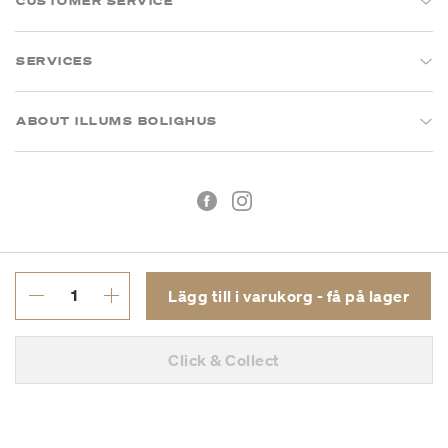
CUSTOMER SERVICE
SERVICES
ABOUT ILLUMS BOLIGHUS
Lägg till i varukorg - få på lager
Köpvillkor
Integritetspolicy
Click & Collect
Org.nr: 55681353-8701
Copyright © 2026 Illums Bolighus