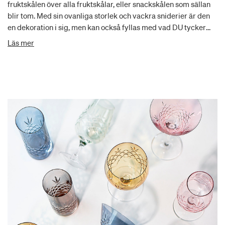
fruktskålen över alla fruktskålar, eller snackskålen som sällan
blir tom. Med sin ovanliga storlek och vackra sniderier är den
en dekoration i sig, men kan också fyllas med vad DU tycker
passar bäst. Vasen är munblåst och diamantslipad med de
Läs mer
klassiska Frederik Bagger-slipningarna. Varje produkt är unik,
och därför kan små luftbubblor förekomma i glasmassan. Vi
tycker att det är en del av charmen. Den hållbara glasmassan
ger unik klarhet och hög glas kvalitet.