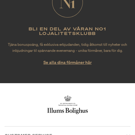
BLI EN DEL AV VÅRAN NO1
LOJALITETSKLUBB
Tjäna bonuspoäng, få exklusiva erbjudanden, tidig åtkomst till nyheter och
inbjudningar til spännande evenemang - unika förmåner, bara för dig.
Se alla dina förmåner här