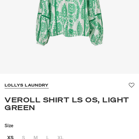
LOLLYS LAUNDRY
Fa
VEROLL SHIRT LS OS, LIGHT
GREEN
Size
XS
S
M
L
XL