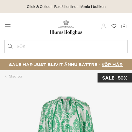
Click & Collect | Beställ online - hämta i butiken
30 dagars returrätt
LOGGA IN
FAVORIT
Menu
SÖK
SALE HAR JUST BLIVIT ÄNNU BÄTTRE -
KÖP HÄR
Skjortor
SALE -50%