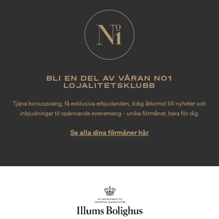
BLI EN DEL AV VÅRAN NO1
LOJALITETSKLUBB
Tjäna bonuspoäng, få exklusiva erbjudanden, tidig åtkomst till nyheter och
inbjudningar til spännande evenemang - unika förmåner, bara för dig.
Se alla dina förmåner här