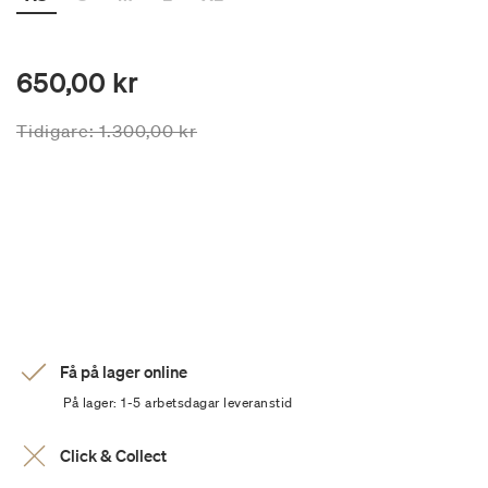
650,00 kr
Priset är nedsatt från
till
Tidigare:
1.300,00 kr
Få på lager online
På lager: 1-5 arbetsdagar leveranstid
Click & Collect