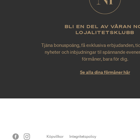
BLI EN DEL AV VÅRAN N
LOJALITETSKLUBB
Tjäna bonuspoäng, få exklusiva erbjudanden, tid
nyheter och inbjudningar til spännande evene
förmåner, bara för dig.
Se alla dina förmåner här
Köpvillkor
Integritetspolicy