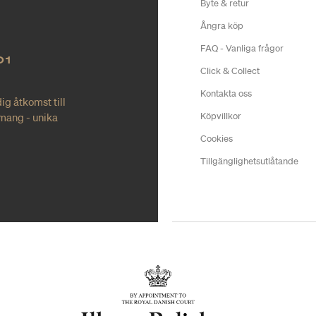
Byte & retur
Ångra köp
FAQ - Vanliga frågor
O1
Click & Collect
Kontakta oss
ig åtkomst till
mang - unika
Köpvillkor
Cookies
Tillgänglighetsutlåtande