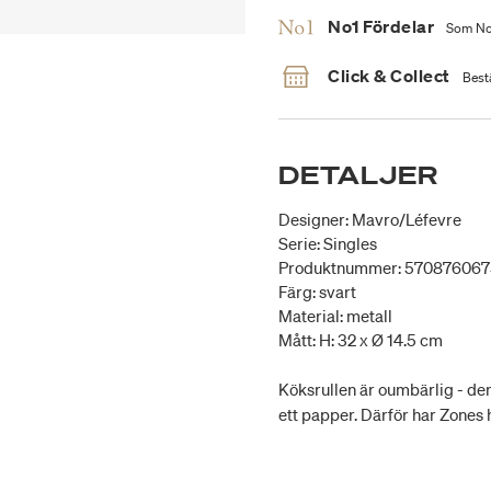
No1 Fördelar
Som No1
Click & Collect
Bestä
DETALJER
Designer: Mavro/Léfevre
Serie: Singles
Produktnummer: 57087606
Färg: svart
Material: metall
Mått: H: 32 x Ø 14.5 cm
Köksrullen är oumbärlig - den 
ett papper. Därför har Zones h