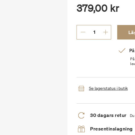
379,00 kr
Läg
På
På
le
Se lagerstatus i butik
30 dagars retur
Du 
Presentinslagning