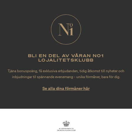
BLI EN DEL AV VÅRAN NO1
LOJALITETSKLUBB
Tjäna bonuspoäng, få exklusiva erbjudanden, tidig åtkomst till nyheter och
inbjudningar til spännande evenemang - unika förmåner, bara för dig.
Se alla dina förmåner här