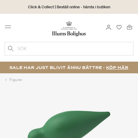
Click & Collect | Beställ online - hämta i butiken
30 dagars returrätt
LOGGA IN
FAVORIT
Menu
SÖK
SALE HAR JUST BLIVIT ÄNNU BÄTTRE -
KÖP HÄR
Figurer