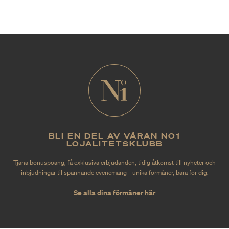
BLI EN DEL AV VÅRAN NO1
LOJALITETSKLUBB
Tjäna bonuspoäng, få exklusiva erbjudanden, tidig åtkomst till nyheter och
inbjudningar til spännande evenemang - unika förmåner, bara för dig.
Se alla dina förmåner här