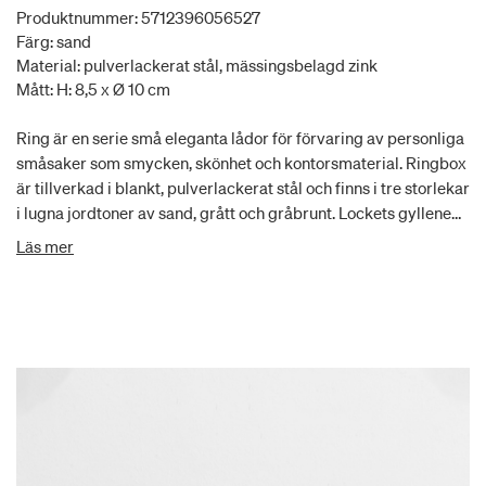
Produktnummer: 5712396056527
Färg: sand
Material: pulverlackerat stål, mässingsbelagd zink
Mått: H: 8,5 x Ø 10 cm
Ring är en serie små eleganta lådor för förvaring av personliga
småsaker som smycken, skönhet och kontorsmaterial. Ringbox
är tillverkad i blankt, pulverlackerat stål och finns i tre storlekar
i lugna jordtoner av sand, grått och gråbrunt. Lockets gyllene
ring fungerar både som ett funktionellt element och en
Läs mer
dekorativ detalj.