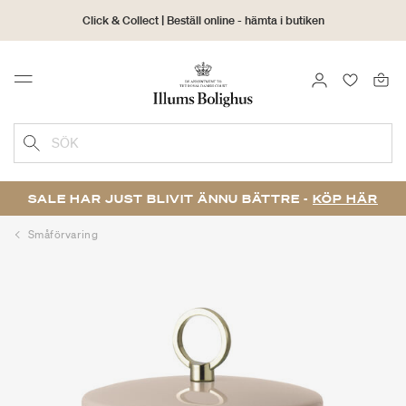
Click & Collect | Beställ online - hämta i butiken
30 dagars returrätt
LOGGA IN
FAVORIT
Menu
SÖK
SALE HAR JUST BLIVIT ÄNNU BÄTTRE -
KÖP HÄR
Småförvaring