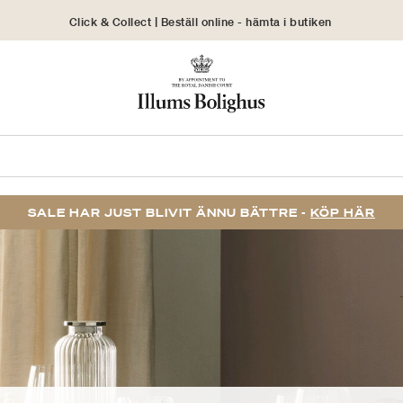
Click & Collect | Beställ online - hämta i butiken
30 dagars returrätt
SALE HAR JUST BLIVIT ÄNNU BÄTTRE -
KÖP HÄR