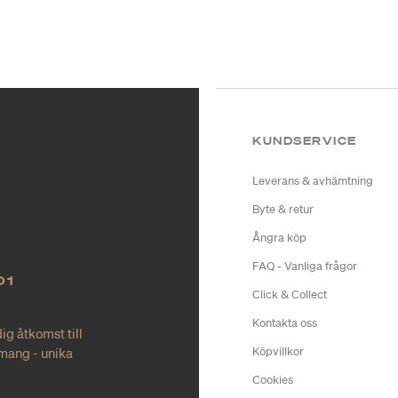
KUNDSERVICE
Leverans & avhämtning
Byte & retur
Ångra köp
FAQ - Vanliga frågor
O1
Click & Collect
Kontakta oss
ig åtkomst till
mang - unika
Köpvillkor
Cookies