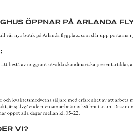
IGHUS ÖPPNAR PÅ ARLANDA FL
 till vår nya butik på Arlanda flygplats, som slår upp portarna i
:
tt bestå av noggrant utvalda skandinaviska presentartiklar, a
?
de och kvalitetsmedvetna säljare med erfarenhet av att arbet
kt, är självgående men samarbetar också bra i team. Dessutom
har öppet alla dagar mellan kl. 05–22.
ER VI?