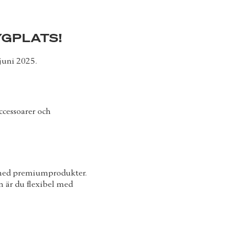
YGPLATS!
 juni 2025.
ccessoarer och
a med premiumprodukter.
 är du flexibel med