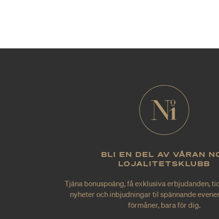
BLI EN DEL AV VÅRAN N
LOJALITETSKLUBB
Tjäna bonuspoäng, få exklusiva erbjudanden, tid
nyheter och inbjudningar til spännande evene
förmåner, bara för dig.