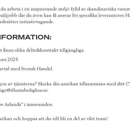
 du arbeta i en inspirerande miljö fylld av skandinaviska varum
äljjobb där du även kan få ansvar för specifika leverantörer. Hä
rdesätter initiativtagande.
NFORMATION:
 finns olika deltidskontrakt tillgängliga
juni 2025
vavtal med Svensk Handel
gon av tjänsterna? Skicka din ansökan tillsammans med ditt CV
ige@illumsbolighus.se.
re Arlanda” i ämnesraden.
sökan och hoppas att du vill bli en del av vårt team!