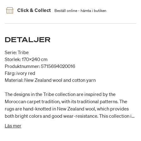
Click & Collect
Beställ online - hämta i butiken
DETALJER
Serie: Tribe
Storlek: 170x240 cm
Produktnummer: 5715694020016
Färg: ivory red
Material: New Zealand wool and cotton yarn
The designs in the Tribe collection are inspired by the
Moroccan carpet tradition, with its traditional patterns. The
rugs are hand-knotted in New Zealand wool, which provides
both bright colors and good wear-resistance. This collection is
available in a wide range of designs and sizes.
Läs mer