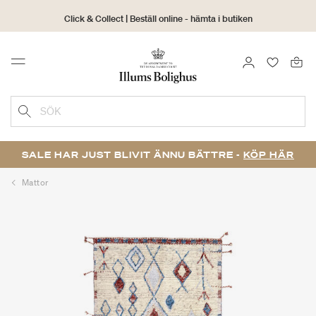
Click & Collect | Beställ online - hämta i butiken
30 dagars returrätt
LOGGA IN
FAVORIT
Menu
SÖK
SALE HAR JUST BLIVIT ÄNNU BÄTTRE -
KÖP HÄR
Mattor