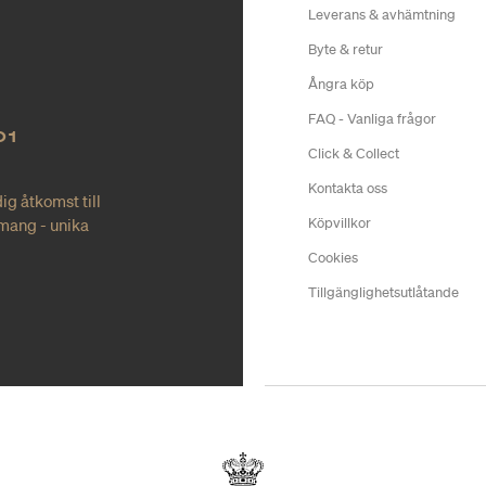
Leverans & avhämtning
Byte & retur
Ångra köp
FAQ - Vanliga frågor
O1
Click & Collect
Kontakta oss
ig åtkomst till
mang - unika
Köpvillkor
Cookies
Tillgänglighetsutlåtande