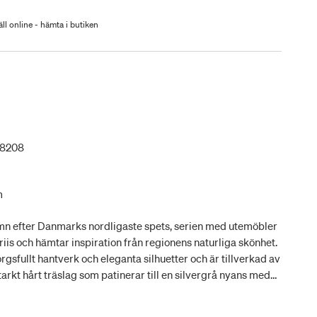
ll online - hämta i butiken
28208
m
namn efter Danmarks nordligaste spets, serien med utemöbler
is och hämtar inspiration från regionens naturliga skönhet.
sfullt hantverk och eleganta silhuetter och är tillverkad av
starkt hårt träslag som patinerar till en silvergrå nyans med
lid och elegant kombination av funktionalitet, minimalistisk
. Kombinera med en bänk eller stolar och skapa en varm och