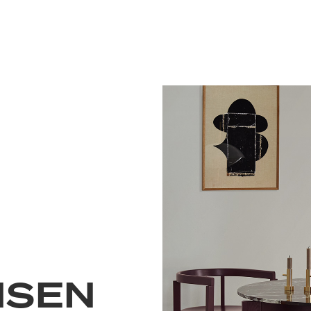
inbjudande atmosfär för utom
NSEN