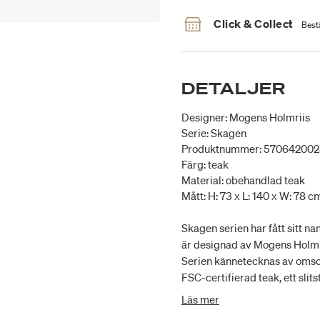
Click & Collect
Bestä
DETALJER
Designer: Mogens Holmriis
Serie: Skagen
Produktnummer: 57064200
Färg: teak
Material: obehandlad teak
Mått: H: 73 x L: 140 x W: 78 c
Skagen serien har fått sitt 
är designad av Mogens Holmri
Serien kännetecknas av omsorg
FSC-certifierad teak, ett slit
tiden. Skagen bordet är en so
Läs mer
design och hållbara material