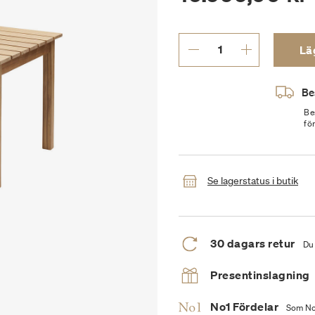
Läg
Be
Be
fö
Se lagerstatus i butik
30 dagars retur
Du 
Presentinslagning
No1 Fördelar
Som No1