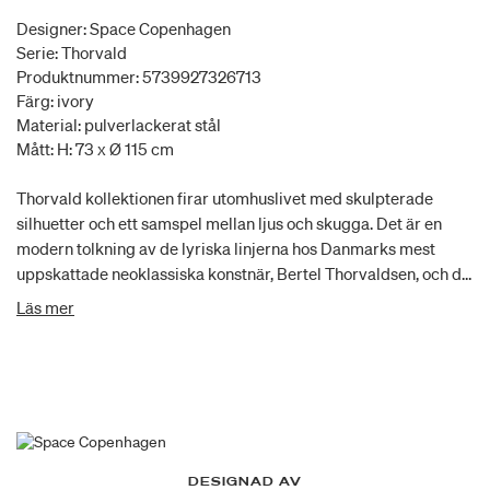
Designer: Space Copenhagen
Serie: Thorvald
Produktnummer: 5739927326713
Färg: ivory
Material: pulverlackerat stål
Mått: H: 73 x Ø 115 cm
Thorvald kollektionen firar utomhuslivet med skulpterade
silhuetter och ett samspel mellan ljus och skugga. Det är en
modern tolkning av de lyriska linjerna hos Danmarks mest
uppskattade neoklassiska konstnär, Bertel Thorvaldsen, och de
fascinerande motiven i hans museum. Till bordsskivorna, som
Läs mer
är massiva former i olika storlekar av cirklar och kvadrater, hör
det runda matbordet till, som inbjuder till en paus, en pratstund,
en drink eller en stund under bar himmel.
DESIGNAD AV