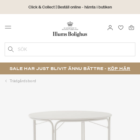
Click & Collect | Beställ online - hämta i butiken
30 dagars returrätt
LOGGA IN
FAVORIT
Menu
SÖK
SALE HAR JUST BLIVIT ÄNNU BÄTTRE -
KÖP HÄR
Trädgårdsbord