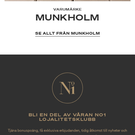
VARUMÄRKE
MUNKHOLM
SE ALLT FRÅN MUNKHOLM
BLI EN DEL AV VÅRAN NO1
LOJALITETSKLUBB
Tjäna bonuspoäng, få exklusiva erbjudanden, tidig åtkomst till nyheter och