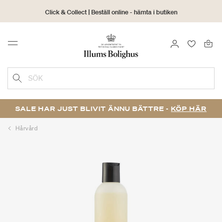
Click & Collect | Beställ online - hämta i butiken
30 dagars returrätt
LOGGA IN
FAVORIT
Menu
SÖK
SALE HAR JUST BLIVIT ÄNNU BÄTTRE -
KÖP HÄR
Hårvård